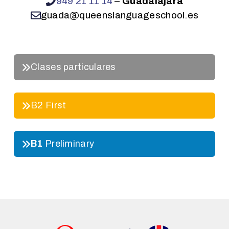
949 21 11 14
–
Guadalajara
guada@queenslanguageschool.es
Clases particulares
B2 First
B1
Preliminary