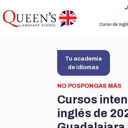
Saltar
al
contenido
Curso de Ingl
Tu academia
de idiomas
NO POSPONGAS MÁS
Cursos inten
inglés de 20
Guadalajara