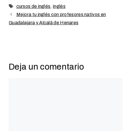
Etiquetas
cursos de inglés
,
inglés
Mejora tu inglés con profesores nativos en
Guadalajara y Alcalá de Henares
Deja un comentario
Comentario