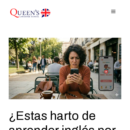
Saltar
al
Menú
contenido
¿Estas harto de